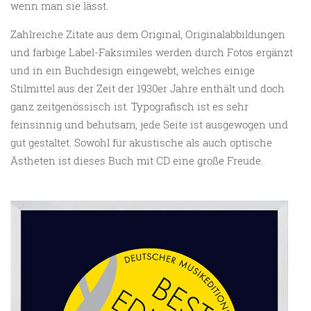
wenn man sie lässt.
Zahlreiche Zitate aus dem Original, Originalabbildungen
und farbige Label-Faksimiles werden durch Fotos ergänzt
und in ein Buchdesign eingewebt, welches einige
Stilmittel aus der Zeit der 1930er Jahre enthält und doch
ganz zeitgenössisch ist. Typografisch ist es sehr
feinsinnig und behutsam, jede Seite ist ausgewogen und
gut gestaltet. Sowohl für akustische als auch optische
Ästheten ist dieses Buch mit CD eine große Freude.